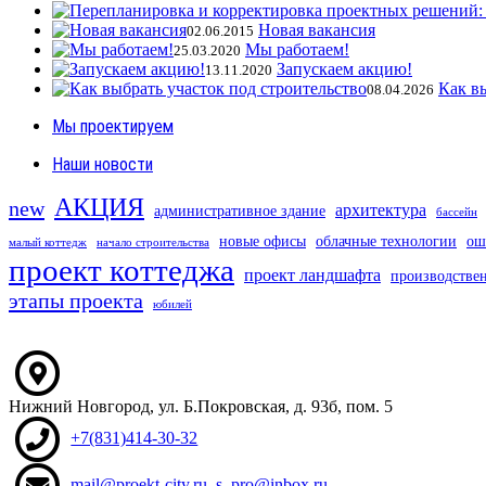
Новая вакансия
02.06.2015
Мы работаем!
25.03.2020
Запускаем акцию!
13.11.2020
Как в
08.04.2026
Мы проектируем
Наши новости
АКЦИЯ
new
архитектура
административное здание
бассейн
новые офисы
облачные технологии
ош
малый коттедж
начало строительства
проект коттеджа
проект ландшафта
производстве
этапы проекта
юбилей
Нижний Новгород
,
ул. Б.Покровская, д. 93б
, пом. 5
+7(831)414-30-32
mail@proekt-city.ru
,
s_pro@inbox.ru