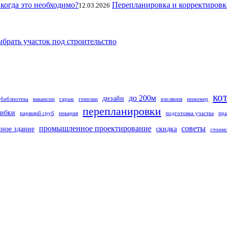
Перепланировка и корректировк
12.03.2026
ыбрать участок под строительство
ко
до 200м
дизайн
библиотека
вакансии
гараж
генплан
изоляция
инженер
перепланировки
ибки
парящий сруб
пекарня
подготовка участка
пра
промышленное проектирование
советы
нное здание
скидка
стоим