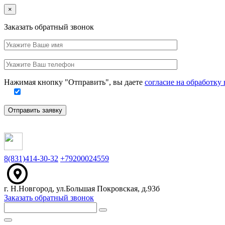
Close
×
Заказать обратный звонок
Ваше
имя
Заполните
Ваш
это
телефон
поле
Нажимая кнопку "Отправить", вы даете
согласие на обработк
Отправить заявку
8(831)414-30-32
+79200024559
г. Н.Новгород, ул.Большая Покровская, д.93б
Заказать обратный звонок
Меню