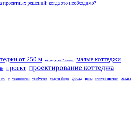
а проектных решений: когда это необходимо?
ттеджи от 250 м
малые коттеджи
коттедж на 2 семьи
проектирование коттеджа
проект
йс
фасад
эскиз
ость
т
технологии
требуется
услуги бюро
цены
электроэнегрия