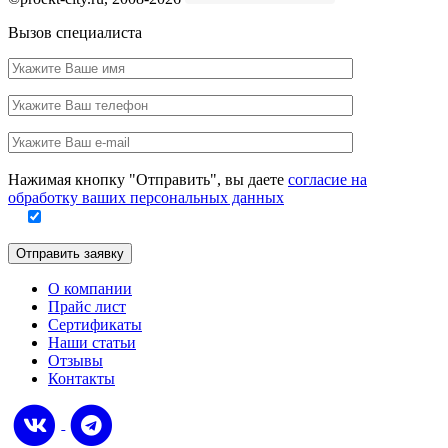
Вызов специалиста
Ваше
имя
Ваш
телефон
Ваш
e-
Заполните
mail
Нажимая кнопку "Отправить", вы даете
согласие на
это
обработку ваших персональных данных
поле
Отправить заявку
О компании
Прайс лист
Сертификаты
Наши статьи
Отзывы
Контакты