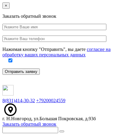
Close
×
Заказать обратный звонок
Ваше
имя
Заполните
Ваш
это
телефон
поле
Нажимая кнопку "Отправить", вы даете
согласие на
обработку ваших персональных данных
Отправить заявку
8(831)414-30-32
+79200024559
г. Н.Новгород, ул.Большая Покровская, д.93б
Заказать обратный звонок