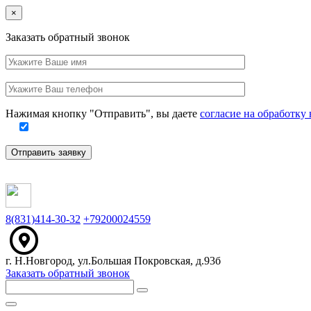
Close
×
Заказать обратный звонок
Ваше
имя
Заполните
Ваш
это
телефон
поле
Нажимая кнопку "Отправить", вы даете
согласие на обработк
Отправить заявку
8(831)414-30-32
+79200024559
г. Н.Новгород, ул.Большая Покровская, д.93б
Заказать обратный звонок
Меню