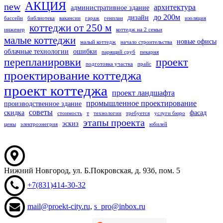
АКЦИЯ
new
архитектура
административное здание
до 200м
дизайн
бассейн
библиотека
вакансии
гараж
генплан
изоляция
коттеджи от 250 м
инженер
коттедж на 2 семьи
малые коттеджи
новые офисы
малый коттедж
начало строительства
облачные технологии
ошибки
парящий сруб
пекарня
перепланировки
проект
подготовка участка
прайс
проектирование коттеджа
проект коттеджа
проект ландшафта
промышленное проектирование
производственное здание
советы
скидка
фасад
стоимость
т
технологии
требуется
услуги бюро
этапы проекта
эскиз
цены
электроэнегрия
юбилей
Нижний Новгород
,
ул. Б.Покровская, д. 93б
, пом. 5
+7(831)414-30-32
mail@proekt-city.ru
,
s_pro@inbox.ru