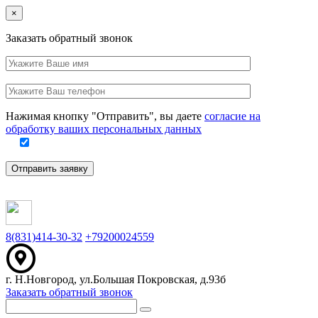
Close
×
Заказать обратный звонок
Ваше
имя
Заполните
Ваш
это
телефон
поле
Нажимая кнопку "Отправить", вы даете
согласие на
обработку ваших персональных данных
Отправить заявку
8(831)414-30-32
+79200024559
г. Н.Новгород, ул.Большая Покровская, д.93б
Заказать обратный звонок