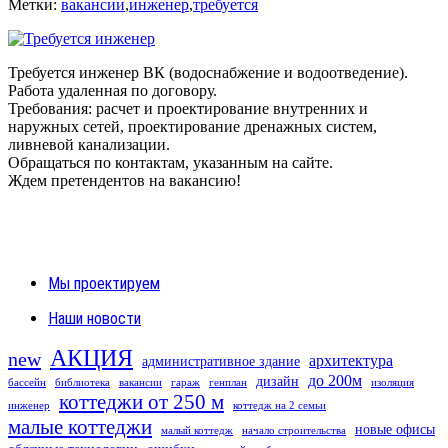
Метки:
вакансии
,
инженер
,
требуется
Требуется инженер ВК (водоснабжение и водоотведение).
Работа удаленная по договору.
Требования: расчет и проектирование внутренних и
наружных сетей, проектирование дренажных систем,
ливневой канализации.
Обращаться по контактам, указанным на сайте.
Ждем претендентов на вакансию!
Мы проектируем
Наши новости
АКЦИЯ
new
архитектура
административное здание
до 200м
дизайн
бассейн
библиотека
вакансии
гараж
генплан
изоляция
коттеджи от 250 м
инженер
коттедж на 2 семьи
малые коттеджи
новые офисы
малый коттедж
начало строительства