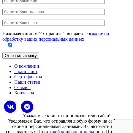
имя
Ваш
телефон
Ваш
e-
Заполните
mail
Нажимая кнопку "Отправить", вы даете
согласие на
это
обработку ваших персональных данных
поле
Отправить заявку
О компании
Прайс лист
Сертификаты
Наши статьи
Отзывы
Контакты
Уважаемые клиенты и пользователи сайта!
Уведомляем Вас, что отправляя любую форму на сайте со
своими персональными данными, Вы автоматически
соглашаетесь с
Политикой конфиденциальности
Проектно-