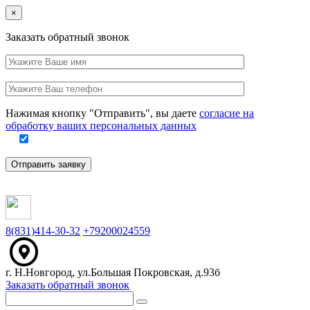
Close
×
Заказать обратный звонок
Ваше
имя
Заполните
Ваш
это
телефон
поле
Нажимая кнопку "Отправить", вы даете
согласие на
обработку ваших персональных данных
Отправить заявку
8(831)414-30-32
+79200024559
г. Н.Новгород, ул.Большая Покровская, д.93б
Заказать обратный звонок