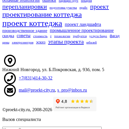
облачные технологии
ошибки
парящий сруб
пекарня
перепланировки
проект
подготовка участка
прайс
проектирование коттеджа
проект коттеджа
проект ландшафта
промышленное проектирование
производственное здание
советы
скидка
фасад
стоимость
т
технологии
требуется
услуги бюро
этапы проекта
эскиз
цены
электроэнегрия
юбилей
Нижний Новгород
,
ул. Б.Покровская, д. 93б
, пом. 5
+7(831)414-30-32
mail@proekt-city.ru
,
s_pro@inbox.ru
©proekt-city.ru, 2008-2026
Вызов специалиста
Ваше