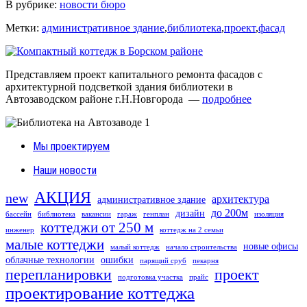
В рубрике:
новости бюро
Метки:
административное здание
,
библиотека
,
проект
,
фасад
Представляем проект капитального ремонта фасадов с
архитектурной подсветкой здания библиотеки в
Автозаводском районе г.Н.Новгорода —
подробнее
Мы проектируем
Наши новости
АКЦИЯ
new
архитектура
административное здание
до 200м
дизайн
бассейн
библиотека
вакансии
гараж
генплан
изоляция
коттеджи от 250 м
инженер
коттедж на 2 семьи
малые коттеджи
новые офисы
малый коттедж
начало строительства
облачные технологии
ошибки
парящий сруб
пекарня
перепланировки
проект
подготовка участка
прайс
проектирование коттеджа