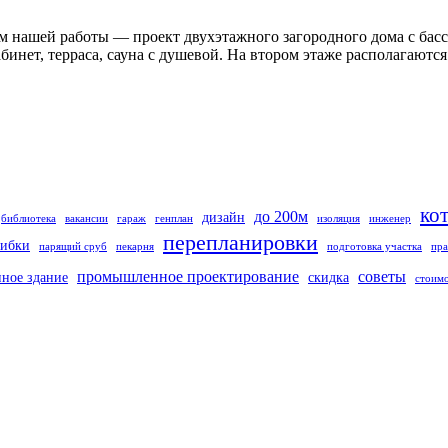
м нашей работы — проект двухэтажного загородного дома с басс
кабинет, терраса, сауна с душевой. На втором этаже располагаютс
ко
до 200м
дизайн
библиотека
вакансии
гараж
генплан
изоляция
инженер
перепланировки
ибки
парящий сруб
пекарня
подготовка участка
пра
промышленное проектирование
советы
нное здание
скидка
стоим