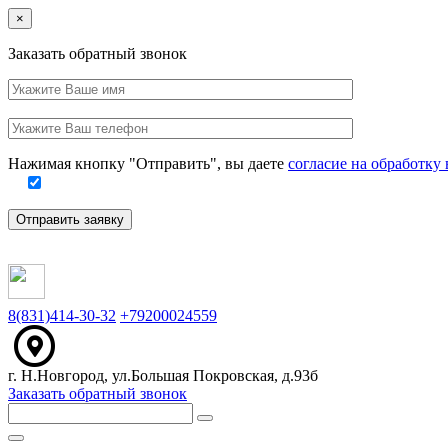
Close
×
Заказать обратный звонок
Ваше
имя
Заполните
Ваш
это
телефон
поле
Нажимая кнопку "Отправить", вы даете
согласие на обработк
Отправить заявку
8(831)414-30-32
+79200024559
г. Н.Новгород, ул.Большая Покровская, д.93б
Заказать обратный звонок
Меню