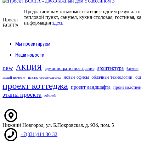
Предлагаем вам ознакомиться еще с одним результато
тепловой пункт, санузел, кухня-столовая, гостиная, 
Проект
информация
здесь
ВОЛГА
Мы проектируем
Наши новости
АКЦИЯ
new
архитектура
административное здание
бассейн
новые офисы
облачные технологии
ош
малый коттедж
начало строительства
проект коттеджа
проект ландшафта
производстве
этапы проекта
юбилей
Нижний Новгород
,
ул. Б.Покровская, д. 93б
, пом. 5
+7(831)414-30-32