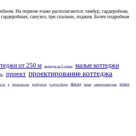
ейном. На первом этаже располагаются: тамбур, гардеробная,
я гардеробные, санузел, три спальни, лоджия. Более подробная
ттеджи от 250 м
малые коттеджи
коттедж на 2 семьи
проектирование коттеджа
проект
йс
фасад
эскиз
ость
т
технологии
требуется
услуги бюро
цены
электроэнегрия