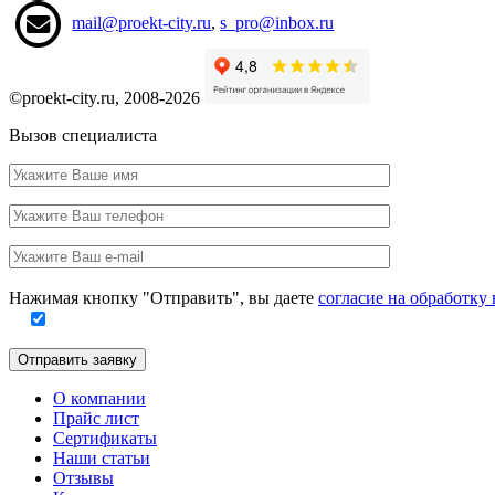
mail@proekt-city.ru
,
s_pro@inbox.ru
©proekt-city.ru, 2008-2026
Вызов специалиста
Ваше
имя
Ваш
телефон
Ваш
e-
Заполните
mail
Нажимая кнопку "Отправить", вы даете
согласие на обработк
это
поле
Отправить заявку
О компании
Прайс лист
Сертификаты
Наши статьи
Отзывы