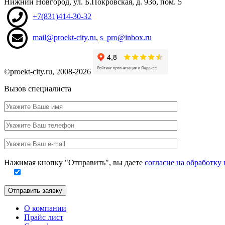
Нижний Новгород
,
ул. Б.Покровская, д. 93б
, пом. 5
+7(831)414-30-32
mail@proekt-city.ru
,
s_pro@inbox.ru
©proekt-city.ru, 2008-2026
Вызов специалиста
Ваше
имя
Ваш
телефон
Ваш
e-
Заполните
mail
Нажимая кнопку "Отправить", вы даете
согласие на обработк
это
поле
Отправить заявку
О компании
Прайс лист