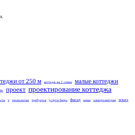
и.
ттеджи от 250 м
малые коттеджи
коттедж на 2 семьи
проектирование коттеджа
проект
йс
фасад
эскиз
ость
т
технологии
требуется
услуги бюро
цены
электроэнегрия