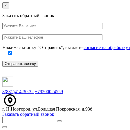
Close
×
Заказать обратный звонок
Ваше
имя
Заполните
Ваш
это
телефон
поле
Нажимая кнопку "Отправить", вы даете
согласие на обработк
Отправить заявку
8(831)414-30-32
+79200024559
г. Н.Новгород, ул.Большая Покровская, д.93б
Заказать обратный звонок
Меню