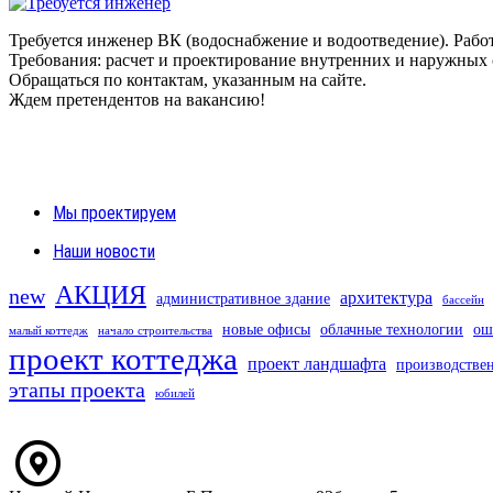
Требуется инженер ВК (водоснабжение и водоотведение). Работ
Требования: расчет и проектирование внутренних и наружных 
Обращаться по контактам, указанным на сайте.
Ждем претендентов на вакансию!
Мы проектируем
Наши новости
АКЦИЯ
new
архитектура
административное здание
бассейн
новые офисы
облачные технологии
ош
малый коттедж
начало строительства
проект коттеджа
проект ландшафта
производстве
этапы проекта
юбилей