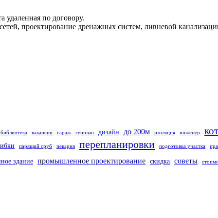
а удаленная по договору.
сетей, проектирование дренажных систем, ливневой канализаци
ко
до 200м
дизайн
библиотека
вакансии
гараж
генплан
изоляция
инженер
перепланировки
ибки
парящий сруб
пекарня
подготовка участка
пра
промышленное проектирование
советы
нное здание
скидка
стоим