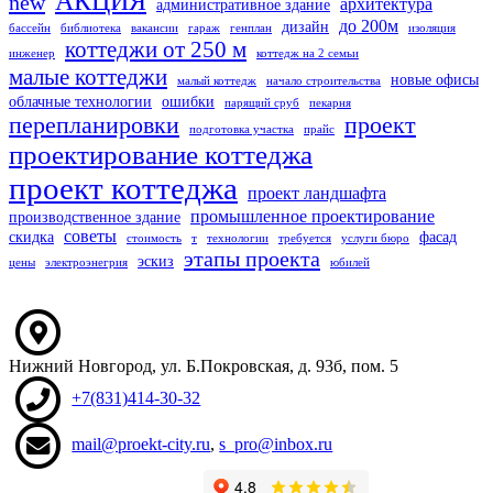
АКЦИЯ
new
архитектура
административное здание
до 200м
дизайн
бассейн
библиотека
вакансии
гараж
генплан
изоляция
коттеджи от 250 м
инженер
коттедж на 2 семьи
малые коттеджи
новые офисы
малый коттедж
начало строительства
облачные технологии
ошибки
парящий сруб
пекарня
перепланировки
проект
подготовка участка
прайс
проектирование коттеджа
проект коттеджа
проект ландшафта
промышленное проектирование
производственное здание
советы
скидка
фасад
стоимость
т
технологии
требуется
услуги бюро
этапы проекта
эскиз
цены
электроэнегрия
юбилей
Нижний Новгород
,
ул. Б.Покровская, д. 93б
, пом. 5
+7(831)414-30-32
mail@proekt-city.ru
,
s_pro@inbox.ru