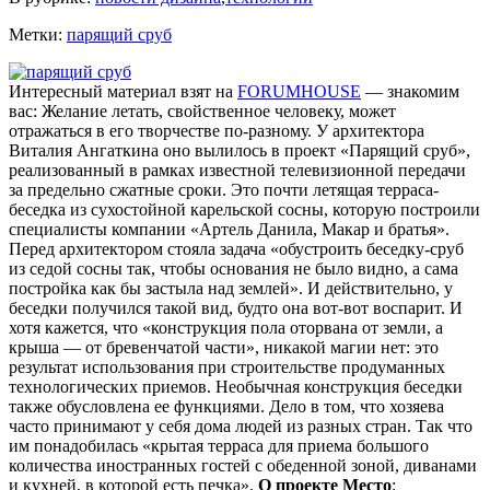
Метки:
парящий сруб
Интересный материал взят на
FORUMHOUSE
— знакомим
вас: Желание летать, свойственное человеку, может
отражаться в его творчестве по-разному. У архитектора
Виталия Ангаткина оно вылилось в проект «Парящий сруб»,
реализованный в рамках известной телевизионной передачи
за предельно сжатные сроки. Это почти летящая терраса-
беседка из сухостойной карельской сосны, которую построили
специалисты компании «Артель Данила, Макар и братья».
Перед архитектором стояла задача «обустроить беседку-сруб
из седой сосны так, чтобы основания не было видно, а сама
постройка как бы застыла над землей». И действительно, у
беседки получился такой вид, будто она вот-вот воспарит. И
хотя кажется, что «конструкция пола оторвана от земли, а
крыша — от бревенчатой части», никакой магии нет: это
результат использования при строительстве продуманных
технологических приемов. Необычная конструкция беседки
также обусловлена ее функциями. Дело в том, что хозяева
часто принимают у себя дома людей из разных стран. Так что
им понадобилась «крытая терраса для приема большого
количества иностранных гостей с обеденной зоной, диванами
и кухней, в которой есть печка».
О проекте
Место
: