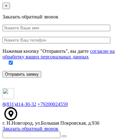
Close
×
Заказать обратный звонок
Ваше
имя
Заполните
Ваш
это
телефон
поле
Нажимая кнопку "Отправить", вы даете
согласие на
обработку ваших персональных данных
Отправить заявку
8(831)414-30-32
+79200024559
г. Н.Новгород, ул.Большая Покровская, д.93б
Заказать обратный звонок