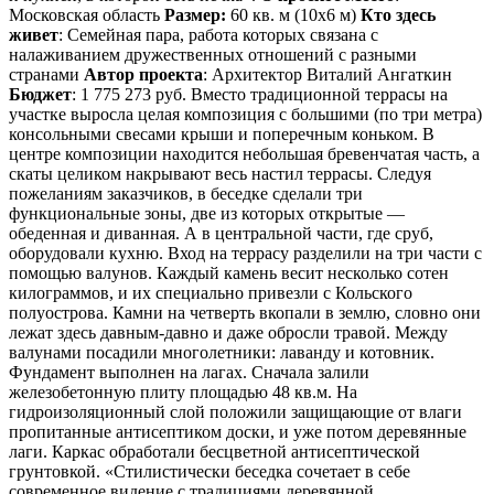
Московская область
Размер:
60 кв. м (10х6 м)
Кто здесь
живет
: Семейная пара, работа которых связана с
налаживанием дружественных отношений с разными
странами
Автор проекта
: Архитектор Виталий Ангаткин
Бюджет
: 1 775 273 руб. Вместо традиционной террасы на
участке выросла целая композиция с большими (по три метра)
консольными свесами крыши и поперечным коньком. В
центре композиции находится небольшая бревенчатая часть, а
скаты целиком накрывают весь настил террасы. Следуя
пожеланиям заказчиков, в беседке сделали три
функциональные зоны, две из которых открытые —
обеденная и диванная. А в центральной части, где сруб,
оборудовали кухню. Вход на террасу разделили на три части с
помощью валунов. Каждый камень весит несколько сотен
килограммов, и их специально привезли с Кольского
полуострова. Камни на четверть вкопали в землю, словно они
лежат здесь давным-давно и даже обросли травой. Между
валунами посадили многолетники: лаванду и котовник.
Фундамент выполнен на лагах. Сначала залили
железобетонную плиту площадью 48 кв.м. На
гидроизоляционный слой положили защищающие от влаги
пропитанные антисептиком доски, и уже потом деревянные
лаги. Каркас обработали бесцветной антисептической
грунтовкой. «Стилистически беседка сочетает в себе
современное видение с традициями деревянной