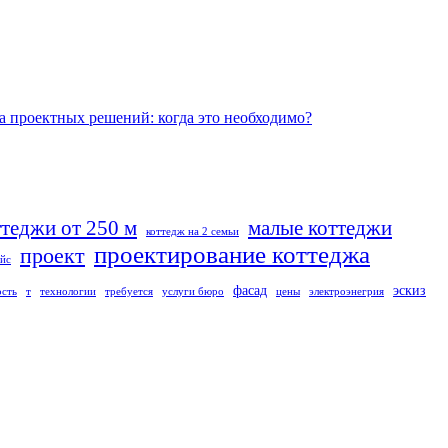
а проектных решений: когда это необходимо?
ттеджи от 250 м
малые коттеджи
коттедж на 2 семьи
проектирование коттеджа
проект
йс
фасад
эскиз
ость
т
технологии
требуется
услуги бюро
цены
электроэнегрия