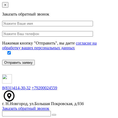
Close
×
Заказать обратный звонок
Ваше
имя
Заполните
Ваш
это
телефон
поле
Нажимая кнопку "Отправить", вы даете
согласие на
обработку ваших персональных данных
Отправить заявку
8(831)414-30-32
+79200024559
г. Н.Новгород, ул.Большая Покровская, д.93б
Заказать обратный звонок