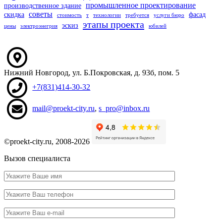
промышленное проектирование
производственное здание
советы
скидка
фасад
стоимость
т
технологии
требуется
услуги бюро
этапы проекта
эскиз
цены
электроэнегрия
юбилей
Нижний Новгород
,
ул. Б.Покровская, д. 93б
, пом. 5
+7(831)414-30-32
mail@proekt-city.ru
,
s_pro@inbox.ru
©proekt-city.ru, 2008-2026
Вызов специалиста
Ваше
имя
Ваш
телефон
Ваш
e-