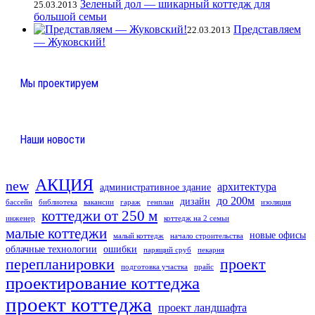
Зеленый дол — шикарный коттедж для
25.03.2013
большой семьи
Представляем
22.03.2013
— Жуковский!
Мы проектируем
Наши новости
АКЦИЯ
new
архитектура
административное здание
до 200м
дизайн
бассейн
библиотека
вакансии
гараж
генплан
изоляция
коттеджи от 250 м
инженер
коттедж на 2 семьи
малые коттеджи
новые офисы
малый коттедж
начало строительства
облачные технологии
ошибки
парящий сруб
пекарня
перепланировки
проект
подготовка участка
прайс
проектирование коттеджа
проект коттеджа
проект ландшафта