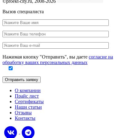
©proekt-city.ru, 2008-2026
Вызов специалиста
Ваше
имя
Ваш
телефон
Ваш
e-
Заполните
mail
Нажимая кнопку "Отправить", вы даете
согласие на
это
обработку ваших персональных данных
поле
Отправить заявку
О компании
Прайс лист
Сертификаты
Наши статьи
Отзывы
Контакты