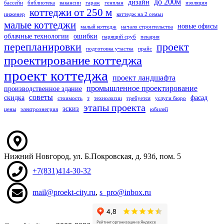
до 200м
дизайн
бассейн
библиотека
вакансии
гараж
генплан
изоляция
коттеджи от 250 м
инженер
коттедж на 2 семьи
малые коттеджи
новые офисы
малый коттедж
начало строительства
облачные технологии
ошибки
парящий сруб
пекарня
перепланировки
проект
подготовка участка
прайс
проектирование коттеджа
проект коттеджа
проект ландшафта
промышленное проектирование
производственное здание
советы
скидка
фасад
стоимость
т
технологии
требуется
услуги бюро
этапы проекта
эскиз
цены
электроэнегрия
юбилей
Нижний Новгород
,
ул. Б.Покровская, д. 93б
, пом. 5
+7(831)414-30-32
mail@proekt-city.ru
,
s_pro@inbox.ru