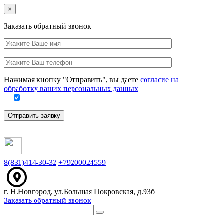
Close
×
Заказать обратный звонок
Ваше
имя
Заполните
Ваш
это
телефон
поле
Нажимая кнопку "Отправить", вы даете
согласие на
обработку ваших персональных данных
Отправить заявку
8(831)414-30-32
+79200024559
г. Н.Новгород, ул.Большая Покровская, д.93б
Заказать обратный звонок