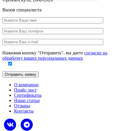
Вызов специалиста
Ваше
имя
Ваш
телефон
Ваш
e-
Заполните
mail
Нажимая кнопку "Отправить", вы даете
согласие на
это
обработку ваших персональных данных
поле
Отправить заявку
О компании
Прайс лист
Сертификаты
Наши статьи
Отзывы
Контакты