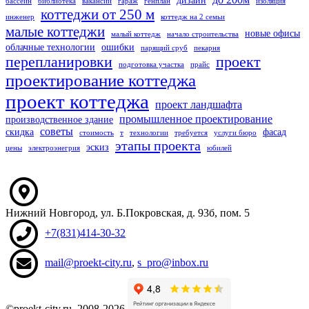
дизайн
бассейн
библиотека
вакансии
гараж
генплан
изоляция
коттеджи от 250 м
инженер
коттедж на 2 семьи
малые коттеджи
новые офисы
малый коттедж
начало строительства
облачные технологии
ошибки
парящий сруб
пекарня
перепланировки
проект
подготовка участка
прайс
проектирование коттеджа
проект коттеджа
проект ландшафта
промышленное проектирование
производственное здание
советы
скидка
фасад
стоимость
т
технологии
требуется
услуги бюро
этапы проекта
эскиз
цены
электроэнегрия
юбилей
Нижний Новгород
,
ул. Б.Покровская, д. 93б
, пом. 5
+7(831)414-30-32
mail@proekt-city.ru
,
s_pro@inbox.ru
©proekt-city.ru, 2008-2026