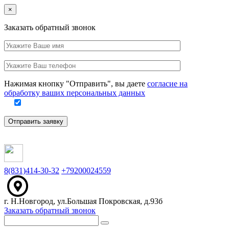
Close
×
Заказать обратный звонок
Ваше
имя
Заполните
Ваш
это
телефон
поле
Нажимая кнопку "Отправить", вы даете
согласие на
обработку ваших персональных данных
Отправить заявку
8(831)414-30-32
+79200024559
г. Н.Новгород, ул.Большая Покровская, д.93б
Заказать обратный звонок