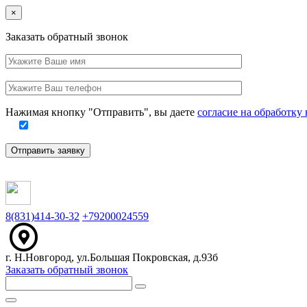
Close
×
Заказать обратный звонок
Ваше
имя
Заполните
Ваш
это
телефон
поле
Нажимая кнопку "Отправить", вы даете
согласие на обработк
Отправить заявку
8(831)414-30-32
+79200024559
г. Н.Новгород, ул.Большая Покровская, д.93б
Заказать обратный звонок
Меню