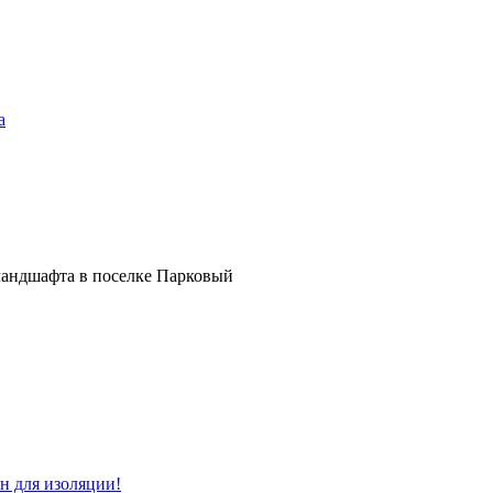
а
ландшафта в поселке Парковый
н для изоляции!