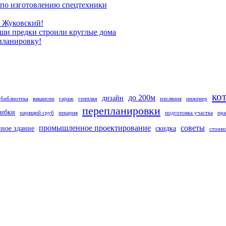
 по изготовлению спецтехники
 Жуковский!
аши предки строили круглые дома
ланировку!
ко
до 200м
дизайн
библиотека
вакансии
гараж
генплан
изоляция
инженер
перепланировки
ибки
парящий сруб
пекарня
подготовка участка
пра
промышленное проектирование
советы
нное здание
скидка
стоим