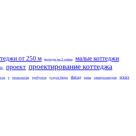
ттеджи от 250 м
малые коттеджи
коттедж на 2 семьи
проектирование коттеджа
проект
йс
фасад
эскиз
ость
т
технологии
требуется
услуги бюро
цены
электроэнегрия