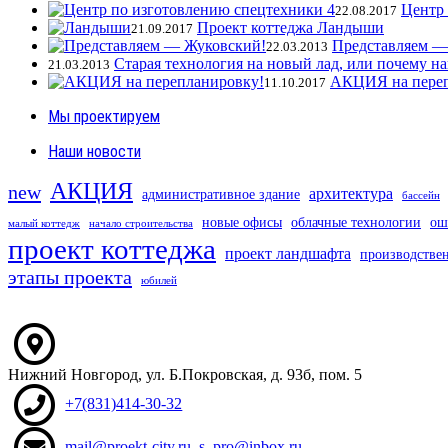
Центр
22.08.2017
Проект коттеджа Ландыши
21.09.2017
Представляем —
22.03.2013
Старая технология на новый лад, или почему н
21.03.2013
АКЦИЯ на переп
11.10.2017
Мы проектируем
Наши новости
АКЦИЯ
new
архитектура
административное здание
бассейн
новые офисы
облачные технологии
ош
малый коттедж
начало строительства
проект коттеджа
проект ландшафта
производстве
этапы проекта
юбилей
Нижний Новгород
,
ул. Б.Покровская, д. 93б
, пом. 5
+7(831)414-30-32
mail@proekt-city.ru
,
s_pro@inbox.ru