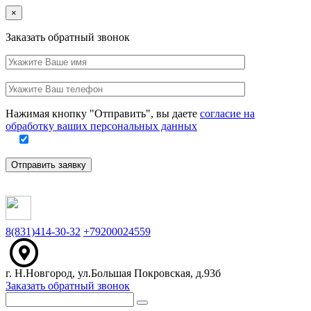
Close
×
Заказать обратный звонок
Ваше
имя
Заполните
Ваш
это
телефон
поле
Нажимая кнопку "Отправить", вы даете
согласие на
обработку ваших персональных данных
Отправить заявку
8(831)414-30-32
+79200024559
г. Н.Новгород, ул.Большая Покровская, д.93б
Заказать обратный звонок