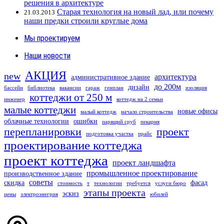
решения в архитектуре
Старая технология на новый лад, или почему
21.03.2013
наши предки строили круглые дома
Мы проектируем
Наши новости
АКЦИЯ
new
архитектура
административное здание
до 200м
дизайн
бассейн
библиотека
вакансии
гараж
генплан
изоляция
коттеджи от 250 м
инженер
коттедж на 2 семьи
малые коттеджи
новые офисы
малый коттедж
начало строительства
облачные технологии
ошибки
парящий сруб
пекарня
перепланировки
проект
подготовка участка
прайс
проектирование коттеджа
проект коттеджа
проект ландшафта
промышленное проектирование
производственное здание
советы
скидка
фасад
стоимость
т
технологии
требуется
услуги бюро
этапы проекта
эскиз
цены
электроэнегрия
юбилей