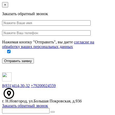
Close
×
Заказать обратный звонок
Ваше
имя
Заполните
Ваш
это
телефон
поле
Нажимая кнопку "Отправить", вы даете
согласие на
обработку ваших персональных данных
Отправить заявку
8(831)414-30-32
+79200024559
г. Н.Новгород, ул.Большая Покровская, д.93б
Заказать обратный звонок