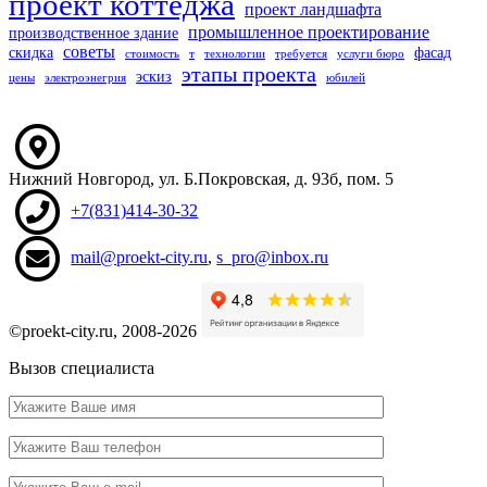
проект коттеджа
проект ландшафта
промышленное проектирование
производственное здание
советы
скидка
фасад
стоимость
т
технологии
требуется
услуги бюро
этапы проекта
эскиз
цены
электроэнегрия
юбилей
Нижний Новгород
,
ул. Б.Покровская, д. 93б
, пом. 5
+7(831)414-30-32
mail@proekt-city.ru
,
s_pro@inbox.ru
©proekt-city.ru, 2008-2026
Вызов специалиста
Ваше
имя
Ваш
телефон
Ваш