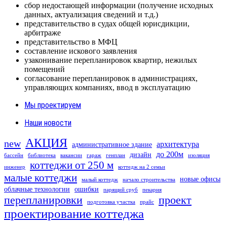
сбор недостающей информации (получение исходных
данных, актуализация сведений и т.д.)
представительство в судах общей юрисдикции,
арбитраже
представительство в МФЦ
составление искового заявления
узаконивание перепланировок квартир, нежилых
помещений
согласование перепланировок в администрациях,
управляющих компаниях, ввод в эксплуатацию
Мы проектируем
Наши новости
АКЦИЯ
new
архитектура
административное здание
до 200м
дизайн
бассейн
библиотека
вакансии
гараж
генплан
изоляция
коттеджи от 250 м
инженер
коттедж на 2 семьи
малые коттеджи
новые офисы
малый коттедж
начало строительства
облачные технологии
ошибки
парящий сруб
пекарня
перепланировки
проект
подготовка участка
прайс
проектирование коттеджа