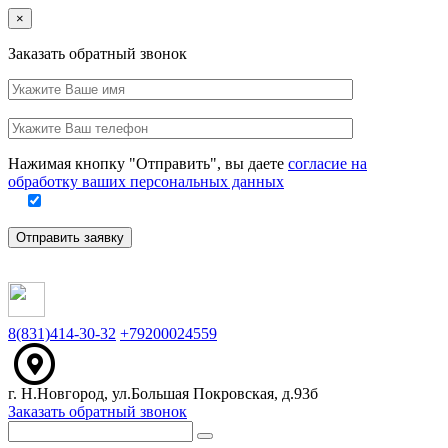
Close
×
Заказать обратный звонок
Ваше
имя
Заполните
Ваш
это
телефон
поле
Нажимая кнопку "Отправить", вы даете
согласие на
обработку ваших персональных данных
Отправить заявку
8(831)414-30-32
+79200024559
г. Н.Новгород, ул.Большая Покровская, д.93б
Заказать обратный звонок