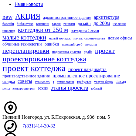
Наши новости
АКЦИЯ
new
архитектура
административное здание
до 200м
дизайн
бассейн
библиотека
вакансии
гараж
генплан
изоляция
коттеджи от 250 м
инженер
коттедж на 2 семьи
малые коттеджи
новые офисы
малый коттедж
начало строительства
облачные технологии
ошибки
парящий сруб
пекарня
перепланировки
проект
подготовка участка
прайс
проектирование коттеджа
проект коттеджа
проект ландшафта
промышленное проектирование
производственное здание
советы
скидка
фасад
стоимость
т
технологии
требуется
услуги бюро
этапы проекта
эскиз
цены
электроэнегрия
юбилей
Нижний Новгород
,
ул. Б.Покровская, д. 93б
, пом. 5
+7(831)414-30-32