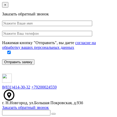
Close
×
Заказать обратный звонок
Ваше
имя
Заполните
Ваш
это
телефон
поле
Нажимая кнопку "Отправить", вы даете
согласие на
обработку ваших персональных данных
Отправить заявку
8(831)414-30-32
+79200024559
г. Н.Новгород, ул.Большая Покровская, д.93б
Заказать обратный звонок