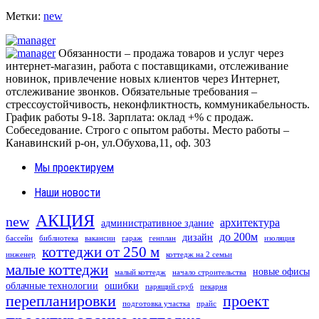
Метки:
new
Обязанности – продажа товаров и услуг через
интернет-магазин, работа с поставщиками, отслеживание
новинок, привлечение новых клиентов через Интернет,
отслеживание звонков. Обязательные требования –
стрессоустойчивость, неконфликтность, коммуникабельность.
График работы 9-18. Зарплата: оклад +% с продаж.
Собеседование. Строго с опытом работы.
Место работы –
Канавинский р-он, ул.Обухова,11, оф. 303
Мы проектируем
Наши новости
АКЦИЯ
new
архитектура
административное здание
до 200м
дизайн
бассейн
библиотека
вакансии
гараж
генплан
изоляция
коттеджи от 250 м
инженер
коттедж на 2 семьи
малые коттеджи
новые офисы
малый коттедж
начало строительства
облачные технологии
ошибки
парящий сруб
пекарня
перепланировки
проект
подготовка участка
прайс