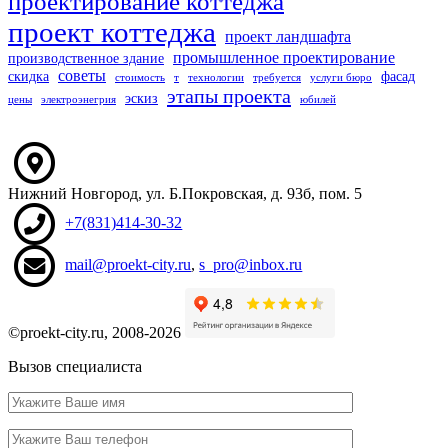
проектирование коттеджа
проект коттеджа
проект ландшафта
промышленное проектирование
производственное здание
советы
скидка
фасад
стоимость
т
технологии
требуется
услуги бюро
этапы проекта
эскиз
цены
электроэнегрия
юбилей
Нижний Новгород
,
ул. Б.Покровская, д. 93б
, пом. 5
+7(831)414-30-32
mail@proekt-city.ru
,
s_pro@inbox.ru
©proekt-city.ru, 2008-2026
Вызов специалиста
Ваше
имя
Ваш